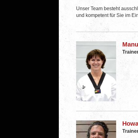
Unser Team besteht ausschli
und kompetent für Sie im Ein
Manu
Traine
Howar
Traine