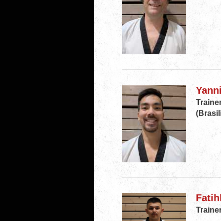
Yanni
Traine
(Brasil
Fatih
Traine