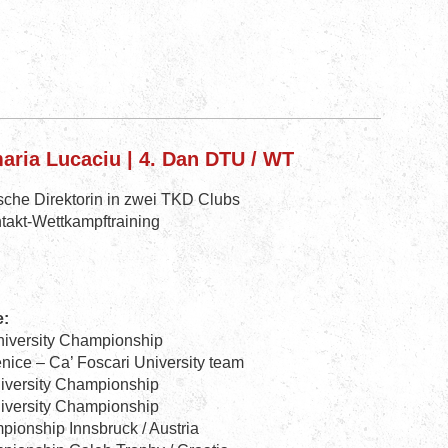
ria Lucaciu | 4. Dan DTU / WT
sche Direktorin in zwei TKD Clubs
takt-Wettkampftraining
e:
University Championship
Venice – Ca’ Foscari University team
University Championship
University Championship
pionship Innsbruck / Austria